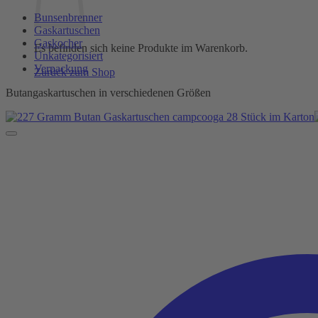
Bunsenbrenner
Gaskartuschen
Gaskocher
Es befinden sich keine Produkte im Warenkorb.
Unkategorisiert
Verpackung
Zurück zum Shop
Butangaskartuschen in verschiedenen Größen