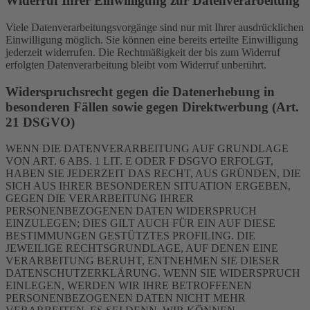
Widerruf Ihrer Einwilligung zur Datenverarbeitung
Viele Datenverarbeitungsvorgänge sind nur mit Ihrer ausdrücklichen
Einwilligung möglich. Sie können eine bereits erteilte Einwilligung
jederzeit widerrufen. Die Rechtmäßigkeit der bis zum Widerruf
erfolgten Datenverarbeitung bleibt vom Widerruf unberührt.
Widerspruchsrecht gegen die Datenerhebung in
besonderen Fällen sowie gegen Direktwerbung (Art.
21 DSGVO)
WENN DIE DATENVERARBEITUNG AUF GRUNDLAGE
VON ART. 6 ABS. 1 LIT. E ODER F DSGVO ERFOLGT,
HABEN SIE JEDERZEIT DAS RECHT, AUS GRÜNDEN, DIE
SICH AUS IHRER BESONDEREN SITUATION ERGEBEN,
GEGEN DIE VERARBEITUNG IHRER
PERSONENBEZOGENEN DATEN WIDERSPRUCH
EINZULEGEN; DIES GILT AUCH FÜR EIN AUF DIESE
BESTIMMUNGEN GESTÜTZTES PROFILING. DIE
JEWEILIGE RECHTSGRUNDLAGE, AUF DENEN EINE
VERARBEITUNG BERUHT, ENTNEHMEN SIE DIESER
DATENSCHUTZERKLÄRUNG. WENN SIE WIDERSPRUCH
EINLEGEN, WERDEN WIR IHRE BETROFFENEN
PERSONENBEZOGENEN DATEN NICHT MEHR