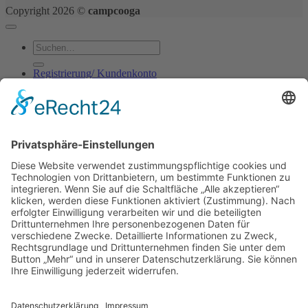
Copyright 2026 ©
campcooga
Suchen
nach:
Registrierung/ Kundenkonto
Shop
Kontakt
Blog
Anmelden
Anmelden
Erforderlich
Benutzername oder E-Mail-Adresse
*
Erforderlich
Passwort
*
Angemeldet bleiben
Anmelden
Passwort vergessen?
Registrieren