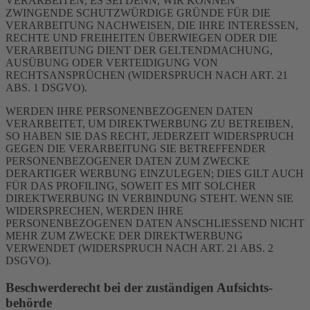
VERARBEITEN, ES SEI DENN, WIR KÖNNEN
ZWINGENDE SCHUTZWÜRDIGE GRÜNDE FÜR DIE
VERARBEITUNG NACHWEISEN, DIE IHRE INTERESSEN,
RECHTE UND FREIHEITEN ÜBERWIEGEN ODER DIE
VERARBEITUNG DIENT DER GELTENDMACHUNG,
AUSÜBUNG ODER VERTEIDIGUNG VON
RECHTSANSPRÜCHEN (WIDERSPRUCH NACH ART. 21
ABS. 1 DSGVO).
WERDEN IHRE PERSONENBEZOGENEN DATEN
VERARBEITET, UM DIREKTWERBUNG ZU BETREIBEN,
SO HABEN SIE DAS RECHT, JEDERZEIT WIDERSPRUCH
GEGEN DIE VERARBEITUNG SIE BETREFFENDER
PERSONENBEZOGENER DATEN ZUM ZWECKE
DERARTIGER WERBUNG EINZULEGEN; DIES GILT AUCH
FÜR DAS PROFILING, SOWEIT ES MIT SOLCHER
DIREKTWERBUNG IN VERBINDUNG STEHT. WENN SIE
WIDERSPRECHEN, WERDEN IHRE
PERSONENBEZOGENEN DATEN ANSCHLIESSEND NICHT
MEHR ZUM ZWECKE DER DIREKTWERBUNG
VERWENDET (WIDERSPRUCH NACH ART. 21 ABS. 2
DSGVO).
Beschwerde­recht bei der zuständigen Aufsichts­
behörde