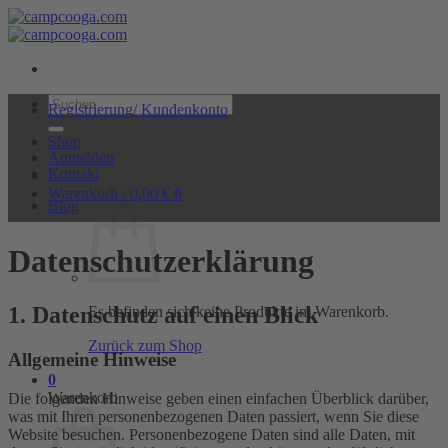
Zum
Inhalt
springen
Suchen
Registrierung/ Kundenkonto
nach:
Shop
Anmelden
Kontakt
Warenkorb /
0,00
€
0
Blog
Datenschutz­erklärung
1. Datenschutz auf einen Blick
Es befinden sich keine Produkte im Warenkorb.
Zurück zum Shop
Allgemeine Hinweise
0
Warenkorb
Die folgenden Hinweise geben einen einfachen Überblick darüber,
was mit Ihren personenbezogenen Daten passiert, wenn Sie diese
Website besuchen. Personenbezogene Daten sind alle Daten, mit