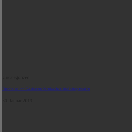
Uncategorized
Unsere neuen Gaskartuschenkocher sind eingetroffen
30. Januar 2019