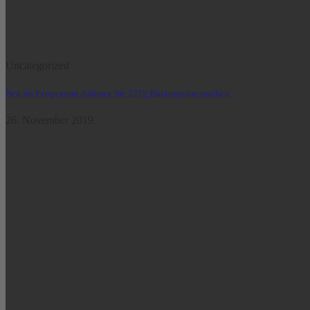
Uncategorized
Neu im Programm Adapter für 227g Butangaskartuschen
26. November 2019