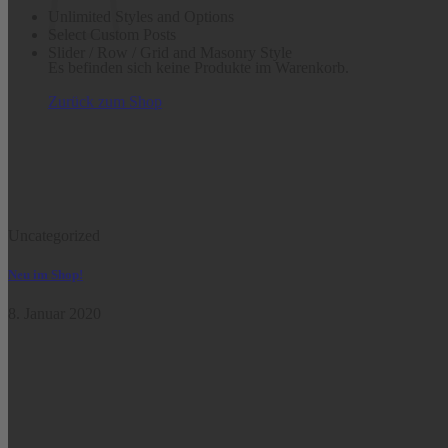
Unlimited Styles and Options
Select Custom Posts
Slider / Row / Grid and Masonry Style
Es befinden sich keine Produkte im Warenkorb.
Zurück zum Shop
Uncategorized
Neu im Shop!
8. Januar 2020