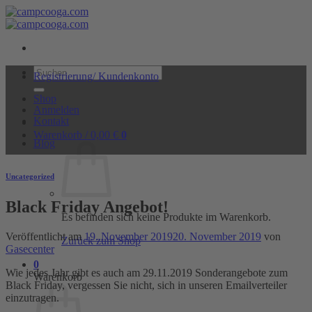
Zum
Inhalt
springen
Suchen
Registrierung/ Kundenkonto
nach:
Shop
Anmelden
Kontakt
Warenkorb /
0,00
€
0
Blog
Uncategorized
Black Friday Angebot!
Es befinden sich keine Produkte im Warenkorb.
Veröffentlicht am
19. November 2019
20. November 2019
von
Zurück zum Shop
Gasecenter
0
Wie jedes Jahr gibt es auch am 29.11.2019 Sonderangebote zum
Warenkorb
Black Friday, vergessen Sie nicht, sich in unseren Emailverteiler
einzutragen.