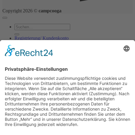
Copyright 2026 ©
campcooga
Suchen
nach:
Registrierung/ Kundenkonto
Shop
Kontakt
Blog
Anmelden
Anmelden
Erforderlich
Benutzername oder E-Mail-Adresse
*
Erforderlich
Passwort
*
Angemeldet bleiben
Anmelden
Passwort vergessen?
Registrieren