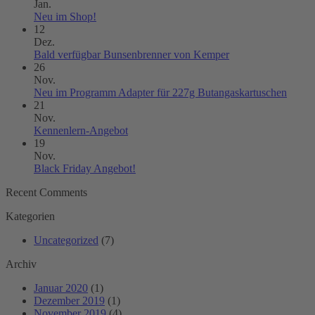
Jan.
Keine
Neu im Shop!
Kommentare
12
zu
Dez.
Neu
Keine
Bald verfügbar Bunsenbrenner von Kemper
im
Kommentare
26
Shop!
zu
Nov.
Bald
Keine
Neu im Programm Adapter für 227g Butangaskartuschen
verfügbar
Komme
21
Bunsenbrenner
zu
Nov.
von
Neu
Keine
Kennenlern-Angebot
Kemper
im
Kommentare
19
zu
Progr
Nov.
Kennenlern-
Adapt
Keine
Black Friday Angebot!
Angebot
für
Kommentare
Recent Comments
zu
227g
Black
Butan
Kategorien
Friday
Angebot!
Uncategorized
(7)
Archiv
Januar 2020
(1)
Dezember 2019
(1)
November 2019
(4)