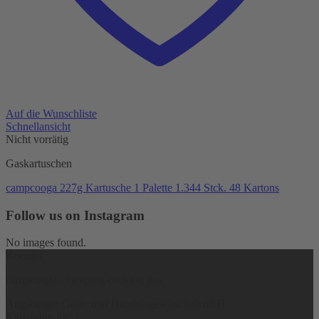
Auf die Wunschliste
Schnellansicht
Nicht vorrätig
Gaskartuschen
campcooga 227g Kartusche 1 Palette 1.344 Stck. 48 Kartons
Follow us on Instagram
No images found.
Kontakt
campcooga - camping cooking gas
Augsburger Gase- und Handelsgesellschaft mbH
Karlsruher Str. 3