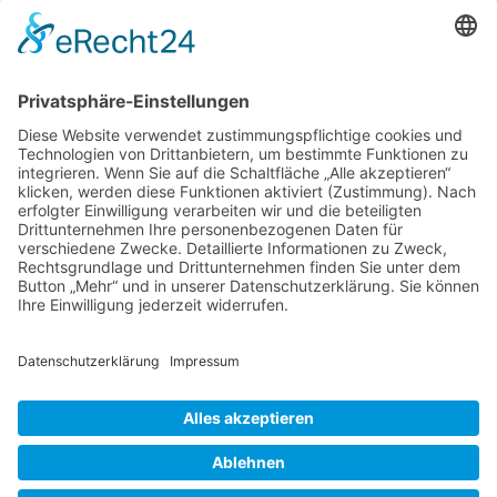
Shop
Kontakt
Blog
Anmelden
Anmelden
Erforderlich
Benutzername oder E-Mail-Adresse
*
Erforderlich
Passwort
*
Angemeldet bleiben
Anmelden
Passwort vergessen?
Registrieren
Erforderlich
E-Mail-Adresse
*
Ein Link zum Erstellen eines neuen Passworts wird an deine E-
Mail-Adresse gesendet.
Ja, ich möchte ein Kundenkonto eröffnen und akzeptiere die