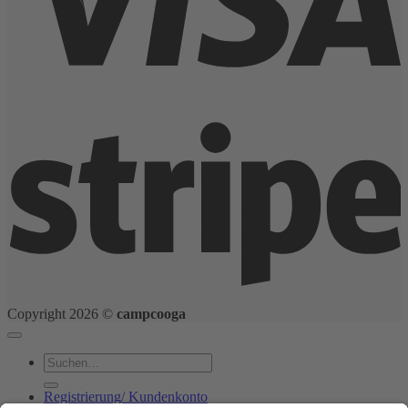
S
Copyright 2026 ©
campcooga
Suchen
nach:
Registrierung/ Kundenkonto