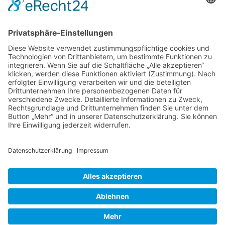
Blog
Anmelden
Anmelden
Erforderlich
Benutzername oder E-Mail-Adresse
*
Erforderlich
Passwort
*
Angemeldet bleiben
Anmelden
Passwort vergessen?
Registrieren
Erforderlich
E-Mail-Adresse
*
Ein Link zum Erstellen eines neuen Passworts wird an deine E-
Mail-Adresse gesendet.
Ja, ich möchte ein Kundenkonto eröffnen und akzeptiere die
Erforderlich
Datenschutzerklärung
.
*