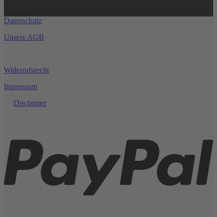
Kemper
im
Kommentare
Tagcloud
zu
Progr
Datenschutz
Kennenlern-
Adapt
Angebot
für
Unsere AGB
227g
Butan
Widerrufsrecht
Impressum
Disclaimer
P