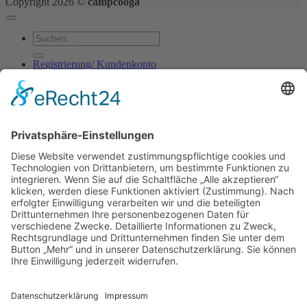
Copyright 2026 ©
campcooga
Suchen
nach:
Registrierung/ Kundenkonto
Shop
Kontakt
Blog
Anmelden
Anmelden
Erforderlich
Benutzername oder E-Mail-Adresse
*
Erforderlich
Passwort
*
Angemeldet bleiben
Anmelden
Passwort vergessen?
Registrieren
Erforderlich