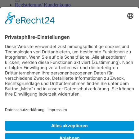
Registrierung/ Kundenkonto
Shop
Kontakt
Blog
Anmelden
Anmelden
Erforderlich
Benutzername oder E-Mail-Adresse
*
Erforderlich
Passwort
*
Angemeldet bleiben
Anmelden
Passwort vergessen?
Registrieren
Erforderlich
E-Mail-Adresse
*
Ein Link zum Erstellen eines neuen Passworts wird an deine E-
Mail-Adresse gesendet.