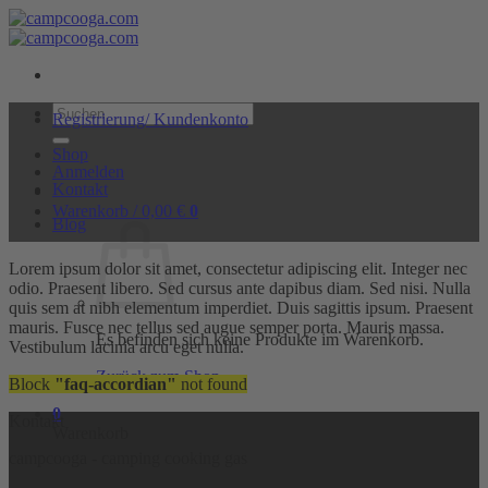
Zum
Inhalt
springen
Suchen
Registrierung/ Kundenkonto
nach:
Shop
Anmelden
Kontakt
Warenkorb /
0,00
€
0
Blog
Lorem ipsum dolor sit amet, consectetur adipiscing elit. Integer nec
odio. Praesent libero. Sed cursus ante dapibus diam. Sed nisi. Nulla
quis sem at nibh elementum imperdiet. Duis sagittis ipsum. Praesent
mauris. Fusce nec tellus sed augue semper porta. Mauris massa.
Es befinden sich keine Produkte im Warenkorb.
Vestibulum lacinia arcu eget nulla.
Zurück zum Shop
Block
"faq-accordian"
not found
0
Kontakt
Warenkorb
campcooga - camping cooking gas