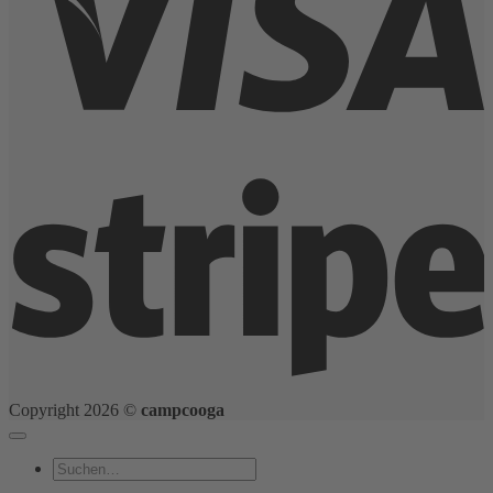
S
Copyright 2026 ©
campcooga
Suchen
nach: