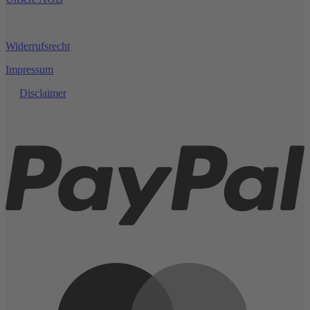
227g
Butan
Widerrufsrecht
Impressum
Disclaimer
P
M